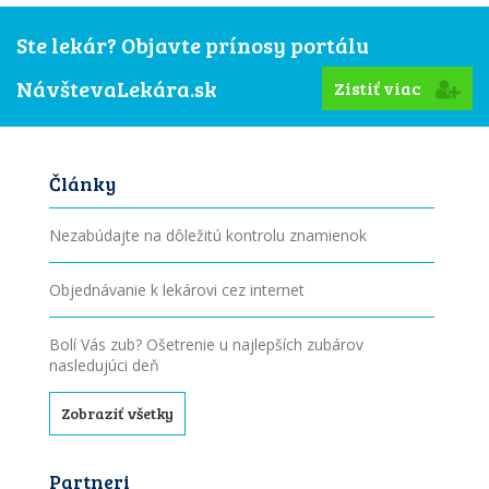
Ste lekár? Objavte prínosy portálu
NávštevaLekára.sk
Zistiť viac
Články
Nezabúdajte na dôležitú kontrolu znamienok
Objednávanie k lekárovi cez internet
Bolí Vás zub? Ošetrenie u najlepších zubárov
nasledujúci deň
Zobraziť všetky
Partneri