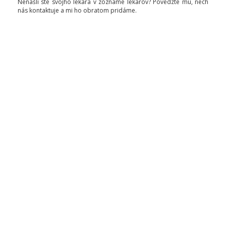
Nenašli ste svojho lekára v zozname lekárov? Povedzte mu, nech
nás kontaktuje a mi ho obratom pridáme.