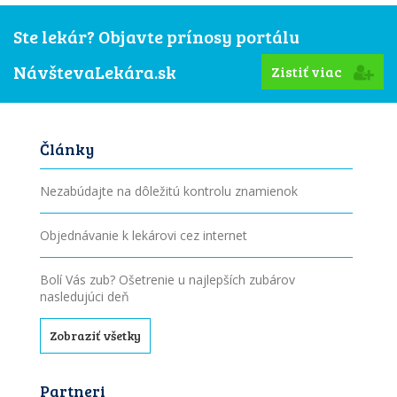
Ste lekár? Objavte prínosy portálu
NávštevaLekára.sk
Zistiť viac
Články
Nezabúdajte na dôležitú kontrolu znamienok
Objednávanie k lekárovi cez internet
Bolí Vás zub? Ošetrenie u najlepších zubárov
nasledujúci deň
Zobraziť všetky
Partneri