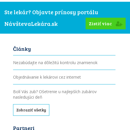
Ste lekár? Objavte prínosy portálu
NávštevaLekára.sk
Zistiť viac
Články
Nezabúdajte na dôležitú kontrolu znamienok
Objednávanie k lekárovi cez internet
Bolí Vás zub? Ošetrenie u najlepších zubárov
nasledujúci deň
Zobraziť všetky
Partneri