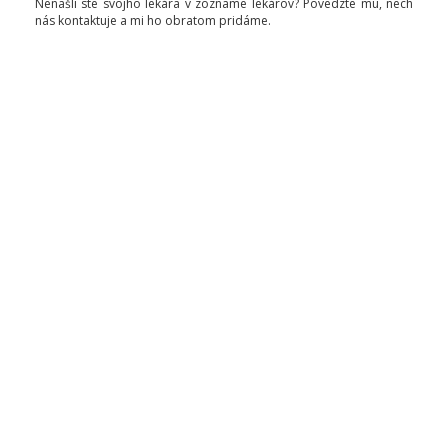
Nenašli ste svojho lekára v zozname lekárov? Povedzte mu, nech
nás kontaktuje a mi ho obratom pridáme.