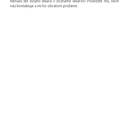
Nenašli ste svojho lekára v zozname lekárov? Povedzte mu, nech
nás kontaktuje a mi ho obratom pridáme.