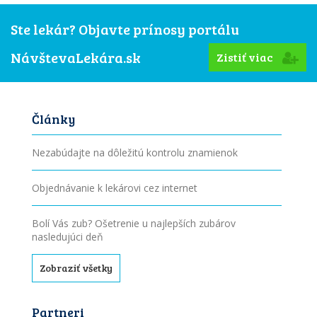
Ste lekár? Objavte prínosy portálu
NávštevaLekára.sk
Zistiť viac
Články
Nezabúdajte na dôležitú kontrolu znamienok
Objednávanie k lekárovi cez internet
Bolí Vás zub? Ošetrenie u najlepších zubárov
nasledujúci deň
Zobraziť všetky
Partneri