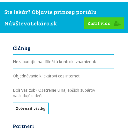
Ste lekár? Objavte prínosy portálu
NávštevaLekára.sk
Zistiť viac
Články
Nezabúdajte na dôležitú kontrolu znamienok
Objednávanie k lekárovi cez internet
Bolí Vás zub? Ošetrenie u najlepších zubárov
nasledujúci deň
Zobraziť všetky
Partneri