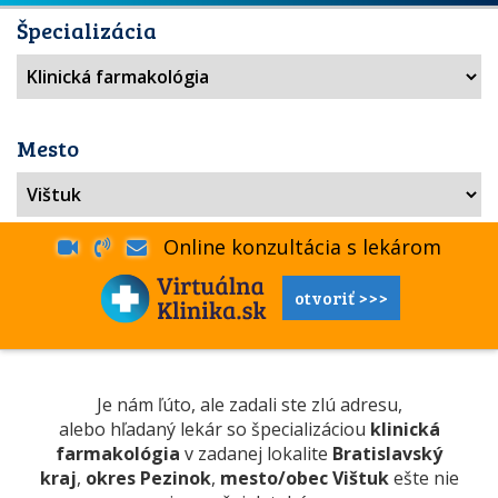
Špecializácia
Mesto
Online konzultácia s lekárom
otvoriť >>>
Je nám ľúto, ale zadali ste zlú adresu,
alebo hľadaný lekár so špecializáciou
klinická
farmakológia
v zadanej lokalite
Bratislavský
kraj
,
okres Pezinok
,
mesto/obec Vištuk
ešte nie