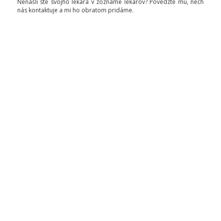
Nenašli ste svojho lekára v zozname lekárov? Povedzte mu, nech
nás kontaktuje a mi ho obratom pridáme.