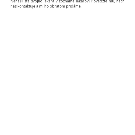
Nenašli ste svojho lekára v zozname lekárov? Povedzte mu, nech
nás kontaktuje a mi ho obratom pridáme.