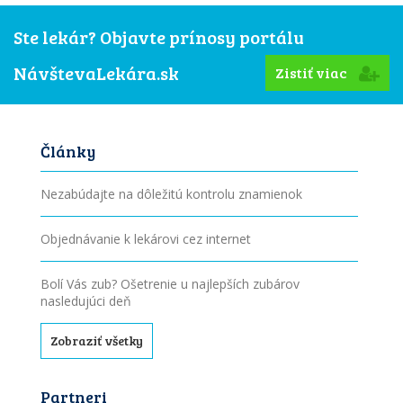
Ste lekár? Objavte prínosy portálu
NávštevaLekára.sk
Zistiť viac
Články
Nezabúdajte na dôležitú kontrolu znamienok
Objednávanie k lekárovi cez internet
Bolí Vás zub? Ošetrenie u najlepších zubárov
nasledujúci deň
Zobraziť všetky
Partneri