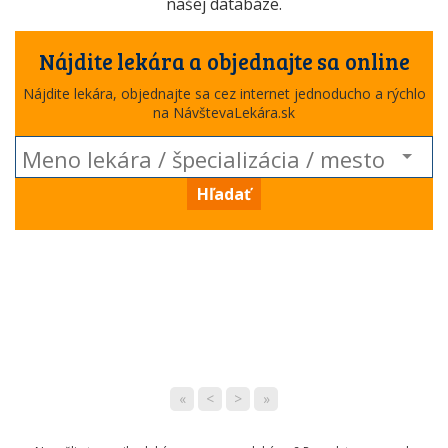
našej databáze.
Nájdite lekára a objednajte sa online
Nájdite lekára, objednajte sa cez internet jednoducho a rýchlo
na NávštevaLekára.sk
Hľadať
«
<
>
»