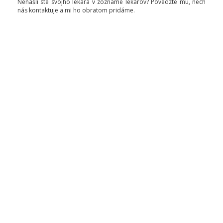
Nenašli ste svojho lekára v zozname lekárov? Povedzte mu, nech
nás kontaktuje a mi ho obratom pridáme.