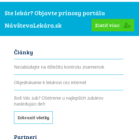
Ste lekár? Objavte prínosy portálu
NávštevaLekára.sk
Zistiť viac
Články
Nezabúdajte na dôležitú kontrolu znamienok
Objednávanie k lekárovi cez internet
Bolí Vás zub? Ošetrenie u najlepších zubárov
nasledujúci deň
Zobraziť všetky
Partneri