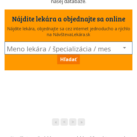
našej databáze.
Nájdite lekára a objednajte sa online
Nájdite lekára, objednajte sa cez internet jednoducho a rýchlo
na NávštevaLekára.sk
Hľadať
«
<
>
»