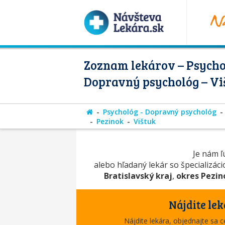
Zoznam lekárov – Psycho
Dopravný psychológ – Vi
Psychológ - Dopravný psychológ
Pezinok
Vištuk
Je nám ľú
alebo hľadaný lekár so špecializác
Bratislavský kraj
,
okres Pezin
Nájdite lek
Nájdite lekára, objednajte sa 