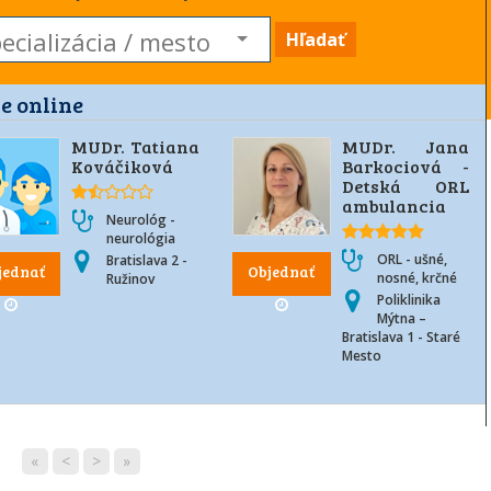
Hľadať
e online
MUDr. Tatiana
MUDr. Jana
Kováčiková
Barkociová -
Detská ORL
ambulancia
Neurológ -
neurológia
ORL - ušné,
Bratislava 2 -
jednať
Objednať
nosné, krčné
Ružinov
Poliklinika
Mýtna –
Bratislava 1 - Staré
Mesto
«
<
>
»