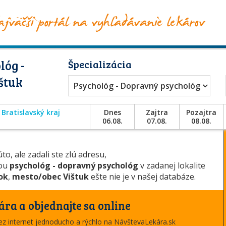
lóg -
Špecializácia
štuk
Psychológ - Dopravný psychológ
Bratislavský kraj
Dnes
Zajtra
Pozajtra
06.08.
07.08.
08.08.
to, ale zadali ste zlú adresu,
iou
psychológ - dopravný psychológ
v zadanej lokalite
ok
,
mesto/obec Vištuk
ešte nie je v našej databáze.
ára a objednajte sa online
cez internet jednoducho a rýchlo na NávštevaLekára.sk