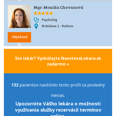
Mgr. Monika Chovanová
Psychológ
Bratislava 2 - Ružinov
Objednať
Ste lekár? Vyskúšajte NavstevaLekara.sk
zadarmo »
132
pacientov navštívilo tento profil za posledný
mesiac.
Upozornite Vášho lekára o možnosti
využívania služby rezervácií termínov