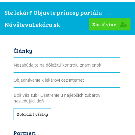
Ste lekár? Objavte prínosy portálu
NávštevaLekára.sk
Zistiť viac
Články
Nezabúdajte na dôležitú kontrolu znamienok
Objednávanie k lekárovi cez internet
Bolí Vás zub? Ošetrenie u najlepších zubárov
nasledujúci deň
Zobraziť všetky
Partneri