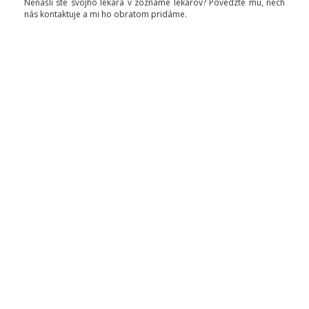
Nenašli ste svojho lekára v zozname lekárov? Povedzte mu, nech
nás kontaktuje a mi ho obratom pridáme.