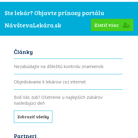
Ste lekár? Objavte prínosy portálu
NávštevaLekára.sk
Zistiť viac
Články
Nezabúdajte na dôležitú kontrolu znamienok
Objednávanie k lekárovi cez internet
Bolí Vás zub? Ošetrenie u najlepších zubárov
nasledujúci deň
Zobraziť všetky
Partneri