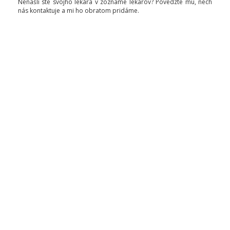
Nenašli ste svojho lekára v zozname lekárov? Povedzte mu, nech
nás kontaktuje a mi ho obratom pridáme.