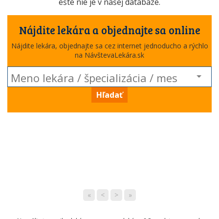
ešte nie je v našej databáze.
Nájdite lekára a objednajte sa online
Nájdite lekára, objednajte sa cez internet jednoducho a rýchlo
na NávštevaLekára.sk
Hľadať
«
<
>
»