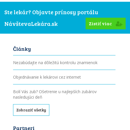
Ste lekár? Objavte prínosy portálu
NávštevaLekára.sk
Zistiť viac
Články
Nezabúdajte na dôležitú kontrolu znamienok
Objednávanie k lekárovi cez internet
Bolí Vás zub? Ošetrenie u najlepších zubárov
nasledujúci deň
Zobraziť všetky
Partneri