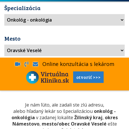
Špecializácia
Mesto
Online konzultácia s lekárom
otvoriť >>>
Je nám ľúto, ale zadali ste zlú adresu,
alebo hľadaný lekár so špecializáciou
onkológ -
onkológia
v zadanej lokalite
Žilinský kraj
,
okres
Námestovo
,
mesto/obec Oravské Veselé
ešte