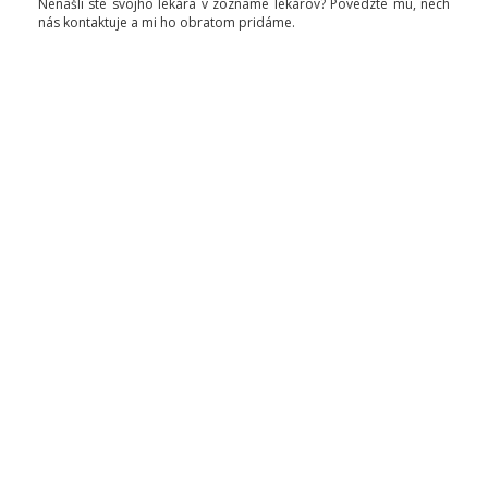
Nenašli ste svojho lekára v zozname lekárov? Povedzte mu, nech
nás kontaktuje a mi ho obratom pridáme.