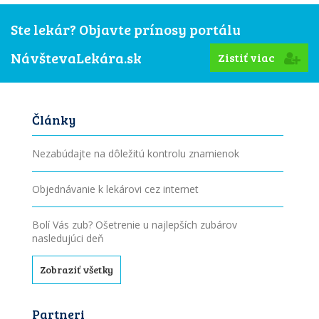
Ste lekár? Objavte prínosy portálu
NávštevaLekára.sk
Zistiť viac
Články
Nezabúdajte na dôležitú kontrolu znamienok
Objednávanie k lekárovi cez internet
Bolí Vás zub? Ošetrenie u najlepších zubárov
nasledujúci deň
Zobraziť všetky
Partneri