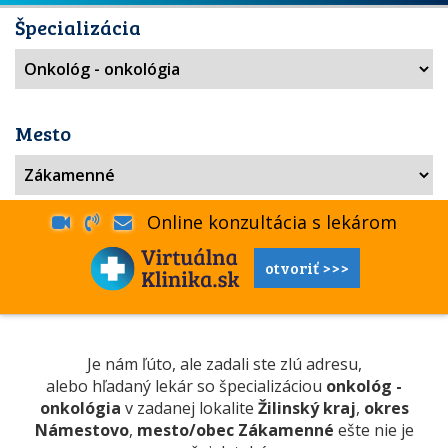
Špecializácia
Mesto
Online konzultácia s lekárom
otvoriť >>>
Je nám ľúto, ale zadali ste zlú adresu,
alebo hľadaný lekár so špecializáciou
onkológ -
onkológia
v zadanej lokalite
Žilinský kraj
,
okres
Námestovo
,
mesto/obec Zákamenné
ešte nie je