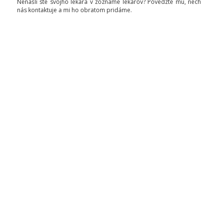
Nenašli ste svojho lekára v zozname lekárov? Povedzte mu, nech
nás kontaktuje a mi ho obratom pridáme.