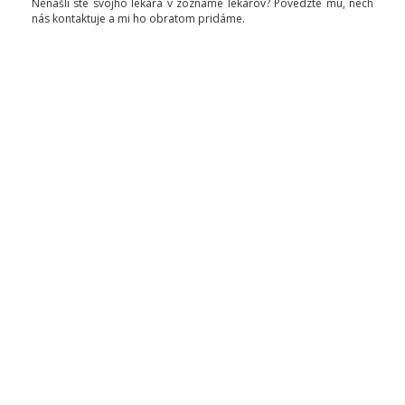
Nenašli ste svojho lekára v zozname lekárov? Povedzte mu, nech
nás kontaktuje a mi ho obratom pridáme.