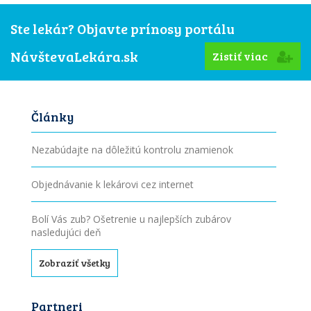
Ste lekár? Objavte prínosy portálu
NávštevaLekára.sk
Zistiť viac
Články
Nezabúdajte na dôležitú kontrolu znamienok
Objednávanie k lekárovi cez internet
Bolí Vás zub? Ošetrenie u najlepších zubárov
nasledujúci deň
Zobraziť všetky
Partneri