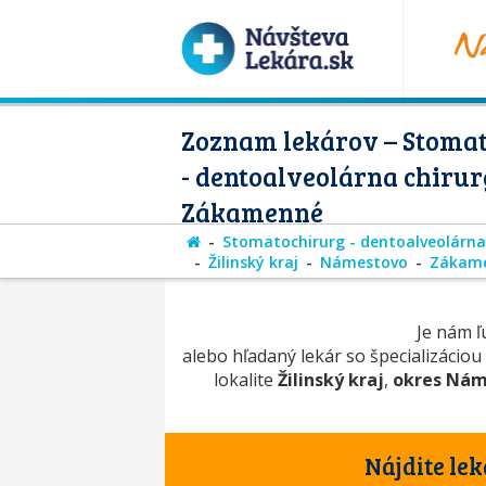
Zoznam lekárov – Stoma
- dentoalveolárna chirur
Zákamenné
Stomatochirurg - dentoalveolárna
Žilinský kraj
Námestovo
Zákam
Je nám ľú
alebo hľadaný lekár so špecializáciou
lokalite
Žilinský kraj
,
okres Nám
Nájdite lek