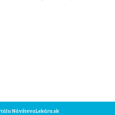
ortálu NávštevaLekára.sk