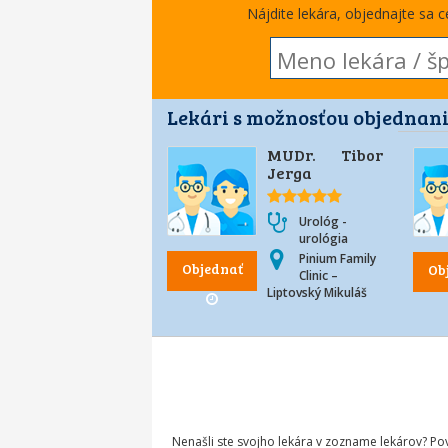
Nájdite lekára, objednajte sa 
Lekári s možnosťou objednani
MUDr. Tibor
Jerga
Urológ -
urológia
Pinium Family
Objednať
Ob
Clinic –
Liptovský Mikuláš
Nenašli ste svojho lekára v zozname lekárov? P