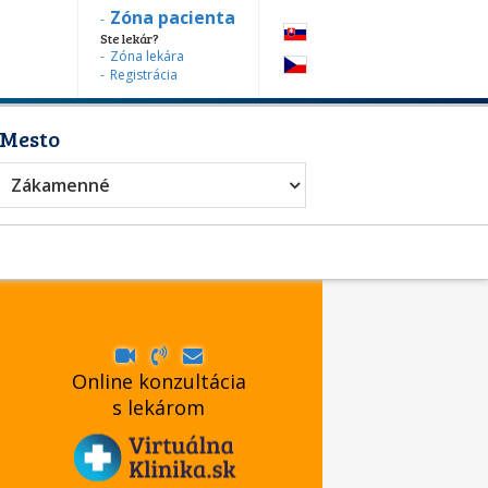
Zóna pacienta
Ste lekár?
Zóna lekára
Registrácia
Mesto
urgia
Zákamenné
Online konzultácia
s lekárom