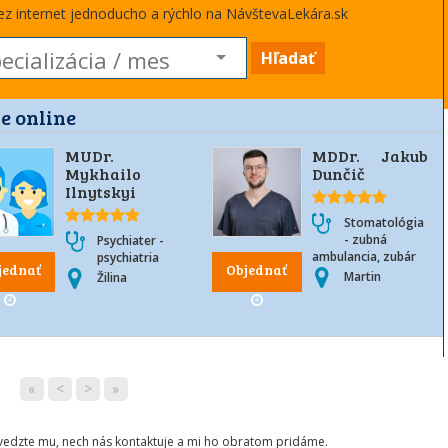
cez internet jednoducho a rýchlo na NávštevaLekára.sk
Hľadať
e online
MUDr.
MDDr. Jakub
Mykhailo
Dunčič
Ilnytskyi
Stomatológia
- zubná
Psychiater -
ambulancia, zubár
psychiatria
jednať
Objednať
Martin
Žilina
«
<
>
»
ovedzte mu, nech nás kontaktuje a mi ho obratom pridáme.