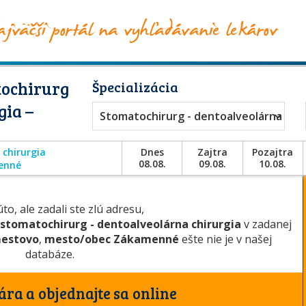
tochirurg
Špecializácia
gia –
Stomatochirurg - dentoalveolárna chir
 chirurgia
Dnes
Zajtra
Pozajtra
08.08.
09.08.
10.08.
enné
to, ale zadali ste zlú adresu,
stomatochirurg - dentoalveolárna chirurgia
v zadanej
estovo
,
mesto/obec Zákamenné
ešte nie je v našej
databáze.
ára a objednajte sa online