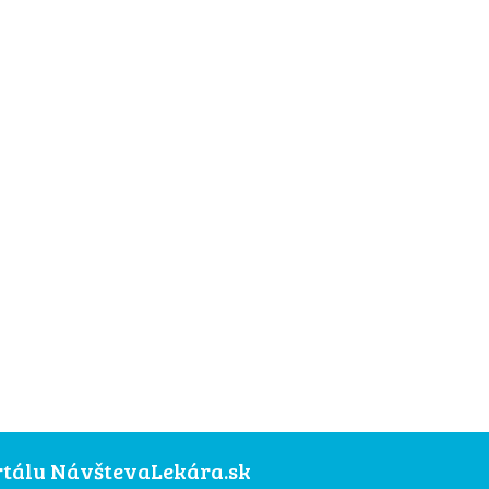
ortálu NávštevaLekára.sk