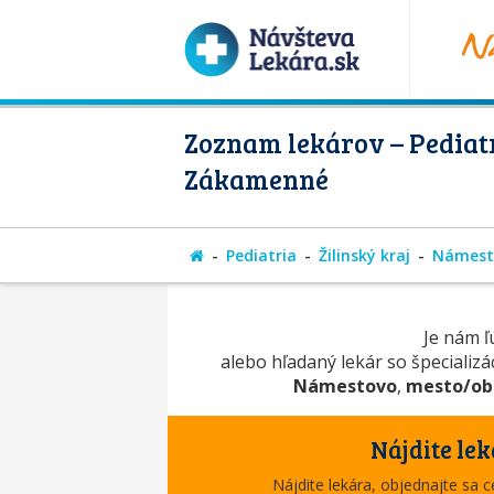
Zoznam lekárov – Pediatr
Zákamenné
Pediatria
Žilinský kraj
Námest
Je nám ľú
alebo hľadaný lekár so špecializ
Námestovo
,
mesto/ob
Nájdite lek
Nájdite lekára, objednajte sa 