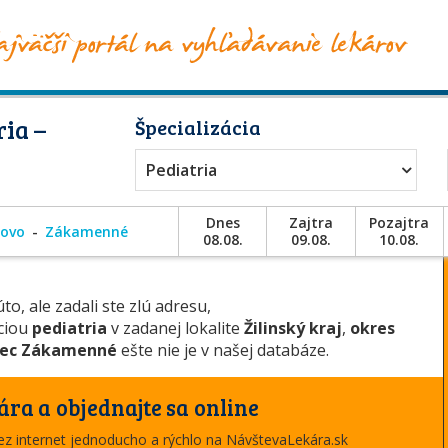
ia –
Špecializácia
Pediatria
Dnes
Zajtra
Pozajtra
ovo
Zákamenné
08.08.
09.08.
10.08.
to, ale zadali ste zlú adresu,
áciou
pediatria
v zadanej lokalite
Žilinský kraj
,
okres
ec Zákamenné
ešte nie je v našej databáze.
ára a objednajte sa online
cez internet jednoducho a rýchlo na NávštevaLekára.sk