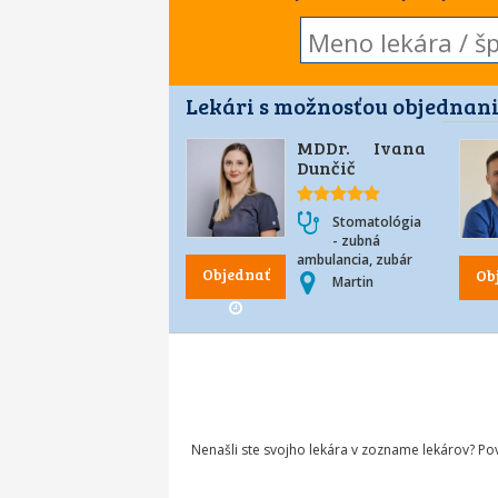
Lekári s možnosťou objednani
MDDr. Ivana
Dunčič
Stomatológia
- zubná
ambulancia, zubár
Objednať
Ob
Martin
Nenašli ste svojho lekára v zozname lekárov? P