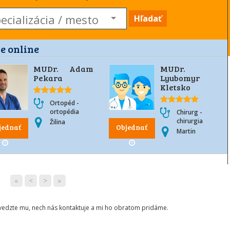
Hľadať
e online
MUDr. Adam
MUDr.
Pekara
Lyubomyr
Kletsko
Ortopéd -
ortopédia
Chirurg -
chirurgia
Žilina
jednať
Objednať
Martin
«
<
>
»
ovedzte mu, nech nás kontaktuje a mi ho obratom pridáme.