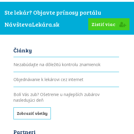
Ste lekár? Objavte prínosy portálu
NávštevaLekára.sk
Zistiť viac
Články
Nezabúdajte na dôležitú kontrolu znamienok
Objednávanie k lekárovi cez internet
Bolí Vás zub? Ošetrenie u najlepších zubárov
nasledujúci deň
Zobraziť všetky
Partneri