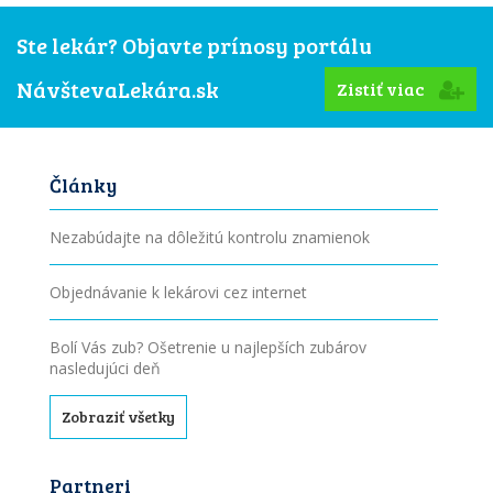
Ste lekár? Objavte prínosy portálu
NávštevaLekára.sk
Zistiť viac
Články
Nezabúdajte na dôležitú kontrolu znamienok
Objednávanie k lekárovi cez internet
Bolí Vás zub? Ošetrenie u najlepších zubárov
nasledujúci deň
Zobraziť všetky
Partneri