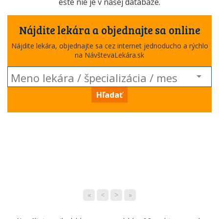
ešte nie je v našej databáze.
Nájdite lekára a objednajte sa online
Nájdite lekára, objednajte sa cez internet jednoducho a rýchlo
na NávštevaLekára.sk
Hľadať
«
<
>
»