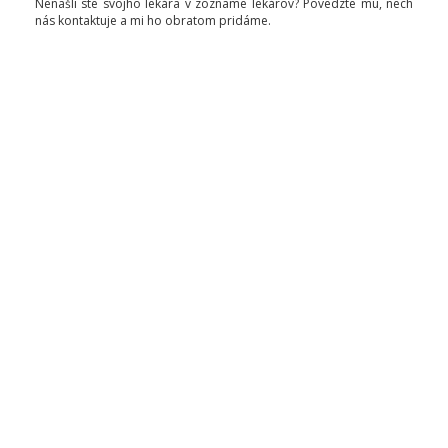
Nenašli ste svojho lekára v zozname lekárov? Povedzte mu, nech
nás kontaktuje a mi ho obratom pridáme.