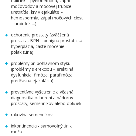
obličiek – pyelonefritída, zápal
močovodov a močovej trubice –
uretritída, krv v ejakuláte –
hemospermia, zápal močových ciest
– uroinfekt...)
ochorenie prostaty (zväčšená
prostata, BPH – benígna prostatická
hyperplázia, časté močenie –
polakizúria)
problémy pri pohlavnom styku
(problémy s erekciou – erektilná
dysfunkcia, fimóza, parafimóza,
predčasná ejakulácia)
preventívne vyšetrenie a včasná
diagnostika ochorení a nádorov
prostaty, semenníkov alebo obličiek
rakovina semenníkov
inkontinencia - samovoľný únik
moču