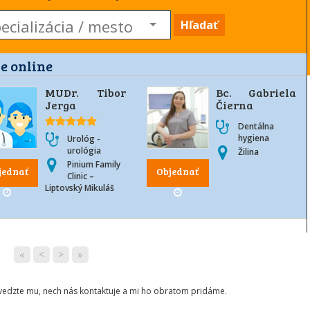
Hľadať
e online
MUDr. Tibor
Bc. Gabriela
Jerga
Čierna
Dentálna
hygiena
Urológ -
urológia
Žilina
Pinium Family
jednať
Objednať
Clinic –
Liptovský Mikuláš
«
<
>
»
ovedzte mu, nech nás kontaktuje a mi ho obratom pridáme.