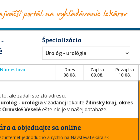
 -
Špecializácia
é
Urológ - urológia
Námestovo
Dnes
Zajtra
Pozajtra
08.08.
09.08.
10.08.
to, ale zadali ste zlú adresu,
u
urológ - urológia
v zadanej lokalite
Žilinský kraj
,
okres
 Oravské Veselé
ešte nie je v našej databáze.
ára a objednajte sa online
cez internet jednoducho a rýchlo na NávštevaLekára.sk