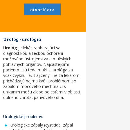
otvoriť >>>
Urológ - urológia
Urológ
je lekár zaoberajúci sa
diagnostikou a liečbou ochorení
močového ústrojenstva a mužských
pohlavných orgánov. Najčastejšími
pacientmi sú teda muži. U urológa sa
však zvyknú liečiť aj ženy. Tie za lekárom
prichádzajú najmä kvôli problémom so
zápalom močového mechúra či s
unikaním moču alebo bolesťami v oblasti
dolného chrbta, panvového dna.
Urologické problémy:
urologické zápaly (cystitída, zápal