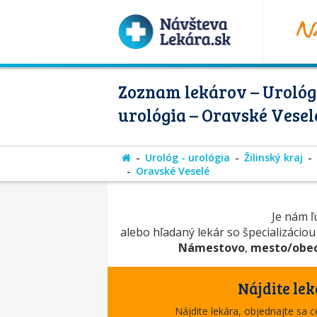
Zoznam lekárov – Urológ
urológia – Oravské Vesel
Urológ - urológia
Žilinský kraj
Oravské Veselé
Je nám ľú
alebo hľadaný lekár so špecializácio
Námestovo
,
mesto/obec
Nájdite lek
Nájdite lekára, objednajte sa 