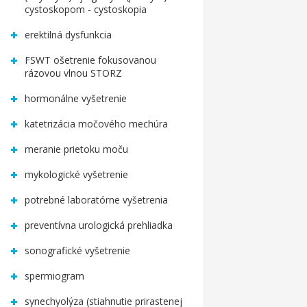
cystoskopom - cystoskopia
erektilná dysfunkcia
FSWT ošetrenie fokusovanou
rázovou vlnou STORZ
hormonálne vyšetrenie
katetrizácia močového mechúra
meranie prietoku moču
mykologické vyšetrenie
potrebné laboratórne vyšetrenia
preventívna urologická prehliadka
sonografické vyšetrenie
spermiogram
synechyolýza (stiahnutie prirastenej