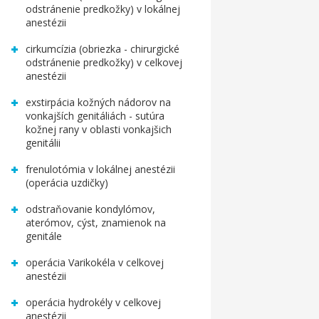
odstránenie predkožky) v lokálnej
anestézii
cirkumcízia (obriezka - chirurgické
odstránenie predkožky) v celkovej
anestézii
exstirpácia kožných nádorov na
vonkajších genitáliách - sutúra
kožnej rany v oblasti vonkajšich
genitálii
frenulotómia v lokálnej anestézii
(operácia uzdičky)
odstraňovanie kondylómov,
aterómov, cýst, znamienok na
genitále
operácia Varikokéla v celkovej
anestézii
operácia hydrokély v celkovej
anestézii