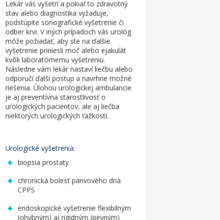
Lekár vás vyšetrí a pokiaľ to zdravotný
stav alebo diagnostika vyžaduje,
podstúpite sonografické vyšetrenie či
odber krvi. V iných prípadoch vás urológ
môže požiadať, aby ste na ďalšie
vyšetrenie priniesli moč alebo ejakulát
kvôli laboratórnemu vyšetreniu.
Následne vám lekár nastaví liečbu alebo
odporučí ďalší postup a navrhne možné
riešenia. Úlohou
urologickej ambulancie
je aj preventívna starostlivosť o
urologických pacientov, ale aj liečba
niektorých urologických ťažkostí.
Urologické vyšetrenia:
biopsia prostaty
chronická bolesť panvového dna
CPPS
endoskopické vyšetrenie flexibilným
(ohybným) aj rigidným (pevným)