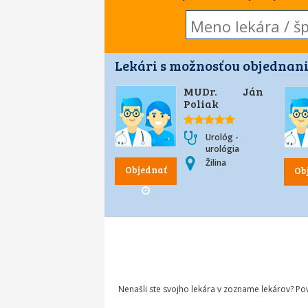
Lekári s možnosťou objednani
MUDr. Ján
Poliak
Urológ -
urológia
Žilina
Objednať
Ob
Nenašli ste svojho lekára v zozname lekárov? P