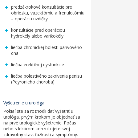
predzákrokové konzultácie pre
obriezku, vazektómiu a frenulotómiu
– operáciu uzdičky
konzultácie pred operáciou
hydrokély alebo varikokély
liečba chronickej bolesti panvového
dna
liečba erektilnej dysfunkcie
liečba bolestivého zakrivenia penisu
(Peyronieho choroba)
Vyšetrenie u urológa
Pokiaľ ste sa rozhodli dať vyšetriť u
urológa, prvým krokom je objednať sa
na prvé
urologické vyšetrenie
. Počas
neho s lekárom konzultujete svoj
zdravotný stav, ťažkosti a symptómy.