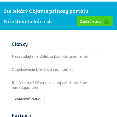
Ste lekár? Objavte prínosy portálu
NávštevaLekára.sk
Zistiť viac
Články
Nezabúdajte na dôležitú kontrolu znamienok
Objednávanie k lekárovi cez internet
Bolí Vás zub? Ošetrenie u najlepších zubárov
nasledujúci deň
Zobraziť všetky
Partneri