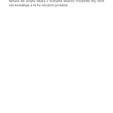
Nenašli ste svojho lekára v zozname lekárov? Povedzte mu, nech
nás kontaktuje a mi ho obratom pridáme.