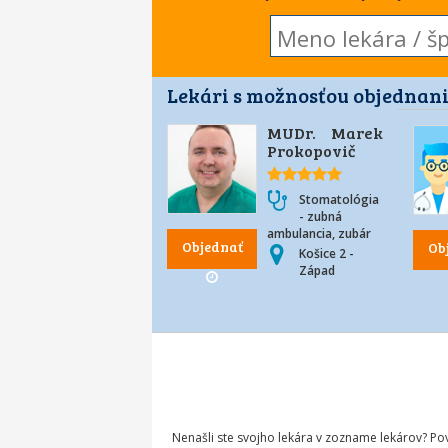
Lekári s možnosťou objednani
MUDr. Marek
Prokopovič
Stomatológia
- zubná
ambulancia, zubár
Objednať
Ob
Košice 2 -
Západ
Nenašli ste svojho lekára v zozname lekárov? P