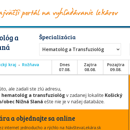
ológ a
Špecializácia
aná
Hematológ a Transfuziológ
ický kraj
Rožňava
Dnes
Zajtra
Pozajtra
07.08.
08.08.
09.08.
to, ale zadali ste zlú adresu,
u
hematológ a transfuziológ
v zadanej lokalite
Košický
/obec Nižná Slaná
ešte nie je v našej databáze.
ára a objednajte sa online
cez internet jednoducho a rýchlo na NávštevaLekára.sk