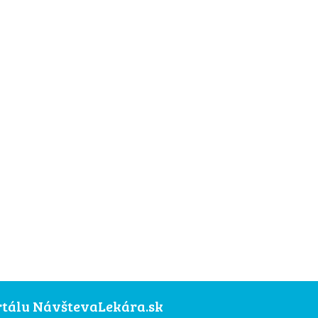
ortálu NávštevaLekára.sk