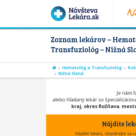
Zoznam lekárov – Hemat
Transfuziológ – Nižná Sl
Hematológ a Transfuziológ
Koš
Nižná Slaná
Je nám ľú
alebo hľadaný lekár so špecializácio
kraj
,
okres Rožňava
,
mesto
Nájdite lek
Nájdite lekára, objednajte sa 