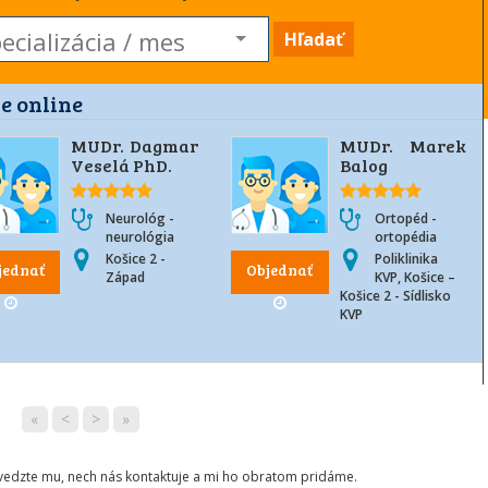
Hľadať
e online
MUDr. Dagmar
MUDr. Marek
Veselá PhD.
Balog
Neurológ -
Ortopéd -
neurológia
ortopédia
Košice 2 -
Poliklinika
jednať
Objednať
Západ
KVP, Košice –
Košice 2 - Sídlisko
KVP
«
<
>
»
ovedzte mu, nech nás kontaktuje a mi ho obratom pridáme.