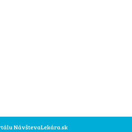
ortálu NávštevaLekára.sk