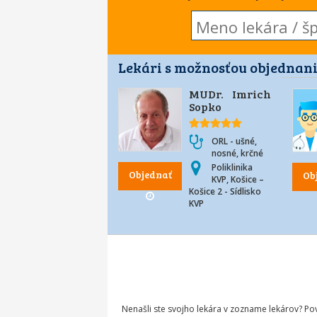
Lekári s možnosťou objednani
MUDr. Imrich
Sopko
ORL - ušné,
nosné, krčné
Poliklinika
Objednať
Ob
KVP, Košice –
Košice 2 - Sídlisko
KVP
Nenašli ste svojho lekára v zozname lekárov? P