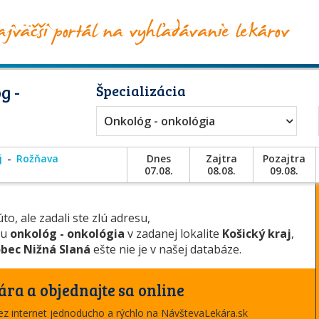
g -
Špecializácia
Onkológ - onkológia
j
Rožňava
Dnes
Zajtra
Pozajtra
07.08.
08.08.
09.08.
to, ale zadali ste zlú adresu,
ou
onkológ - onkológia
v zadanej lokalite
Košický kraj
,
bec Nižná Slaná
ešte nie je v našej databáze.
ára a objednajte sa online
cez internet jednoducho a rýchlo na NávštevaLekára.sk