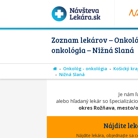
Zoznam lekárov – Onkoló
onkológia – Nižná Slaná
Onkológ - onkológia
Košický kra
Nižná Slaná
Je nám ľú
alebo hľadaný lekár so špecializáci
okres Rožňava
,
mesto/o
Nájdite lek
Nájdite lekára, objednajte sa 