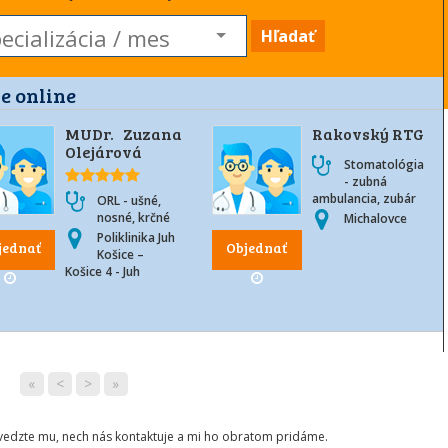
Hľadať
e online
MUDr. Zuzana
Rakovský RTG
Olejárová
Stomatológia
- zubná
ambulancia, zubár
ORL - ušné,
nosné, krčné
Michalovce
Poliklinika Juh
jednať
Objednať
Košice –
Košice 4 - Juh
«
<
>
»
ovedzte mu, nech nás kontaktuje a mi ho obratom pridáme.