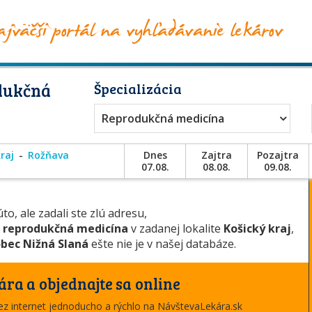
dukčná
Špecializácia
Reprodukčná medicína
raj
Rožňava
Dnes
Zajtra
Pozajtra
07.08.
08.08.
09.08.
to, ale zadali ste zlú adresu,
u
reprodukčná medicína
v zadanej lokalite
Košický kraj
,
bec Nižná Slaná
ešte nie je v našej databáze.
ára a objednajte sa online
cez internet jednoducho a rýchlo na NávštevaLekára.sk