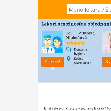
Lekári s možnosťou objednani
Bc. Viktória
Hlubeňová
Dentálna
hygiena
Košice 1 -
Objednať
Ob
Staré Mesto
Nenašli ste svojho lekára v zozname lekárov? P