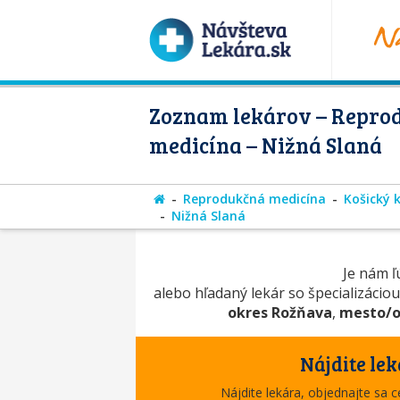
Zoznam lekárov – Repro
medicína – Nižná Slaná
Reprodukčná medicína
Košický k
Nižná Slaná
Je nám ľú
alebo hľadaný lekár so špecializácio
okres Rožňava
,
mesto/o
Nájdite lek
Nájdite lekára, objednajte sa 