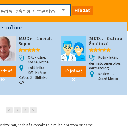
Hľadať
e online
MUDr. Imrich
MUDr. Galina
Sopko
Šalátová
ORL - ušné,
Kožný lekár,
nosné, krčné
dermatovenerológ,
Poliklinika
dermatológ
jednať
Objednať
KVP, Košice –
Košice 1 -
Košice 2 - Sídlisko
Staré Mesto
KVP
«
<
>
»
ovedzte mu, nech nás kontaktuje a mi ho obratom pridáme.