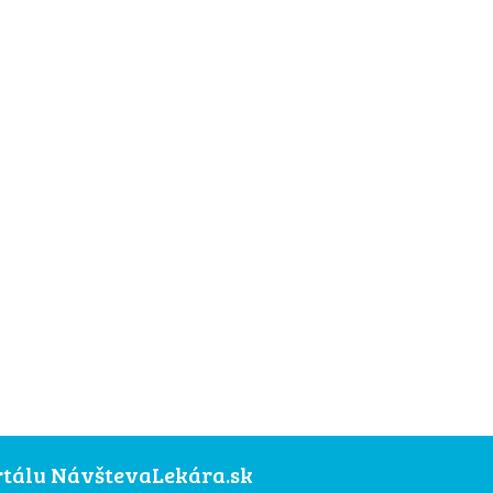
ortálu NávštevaLekára.sk