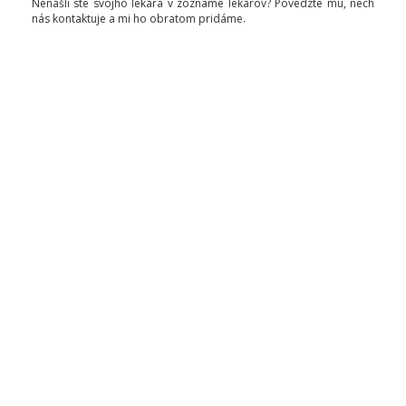
Nenašli ste svojho lekára v zozname lekárov? Povedzte mu, nech
nás kontaktuje a mi ho obratom pridáme.