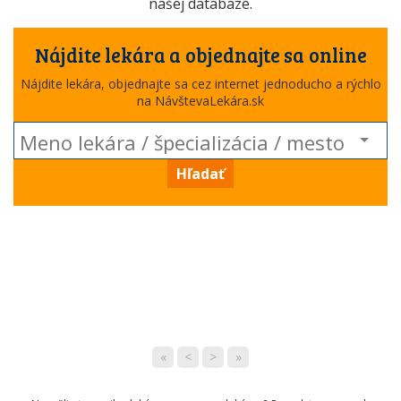
našej databáze.
Nájdite lekára a objednajte sa online
Nájdite lekára, objednajte sa cez internet jednoducho a rýchlo
na NávštevaLekára.sk
Hľadať
«
<
>
»