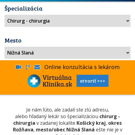
Špecializácia
Mesto
Online konzultácia s lekárom
otvoriť >>>
Je nám ľúto, ale zadali ste zlú adresu,
alebo hľadaný lekár so špecializáciou
chirurg -
chirurgia
v zadanej lokalite
Košický kraj
,
okres
Rožňava
,
mesto/obec Nižná Slaná
ešte nie je v