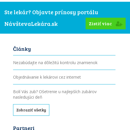
Ste lekár? Objavte prínosy portálu
NávštevaLekára.sk
Zistiť viac
Články
Nezabúdajte na dôležitú kontrolu znamienok
Objednávanie k lekárovi cez internet
Bolí Vás zub? Ošetrenie u najlepších zubárov
nasledujúci deň
Zobraziť všetky
Partneri