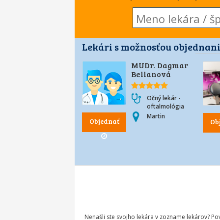
Lekári s možnosťou objednani
MUDr. Dagmar
Bellanová
Očný lekár -
oftalmológia
Martin
Objednať
Ob
Nenašli ste svojho lekára v zozname lekárov? P