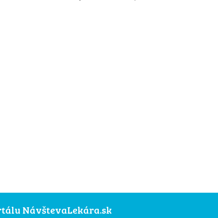
ortálu NávštevaLekára.sk