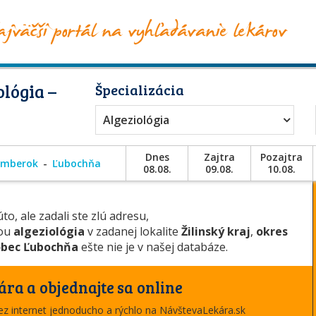
lógia –
Špecializácia
Algeziológia
Dnes
Zajtra
Pozajtra
omberok
Ľubochňa
08.08.
09.08.
10.08.
to, ale zadali ste zlú adresu,
iou
algeziológia
v zadanej lokalite
Žilinský kraj
,
okres
bec Ľubochňa
ešte nie je v našej databáze.
ára a objednajte sa online
cez internet jednoducho a rýchlo na NávštevaLekára.sk