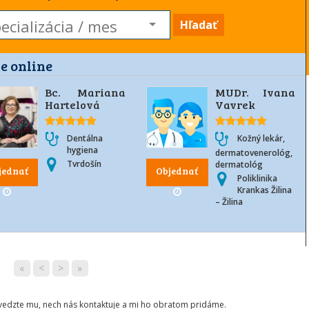
Hľadať
e online
Bc. Mariana
MUDr. Ivana
Hartelová
Vavrek
Dentálna
Kožný lekár,
hygiena
dermatovenerológ,
Tvrdošín
dermatológ
jednať
Objednať
Poliklinika
Krankas Žilina
– Žilina
«
<
>
»
ovedzte mu, nech nás kontaktuje a mi ho obratom pridáme.