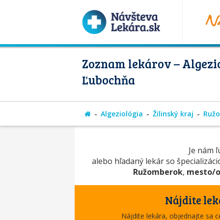
Zoznam lekárov – Algezio
Ľubochňa
Algeziológia
Žilinský kraj
Ruž
Je nám ľú
alebo hľadaný lekár so špecializác
Ružomberok
,
mesto/o
Nájdite lek
Nájdite lekára, objednajte sa 