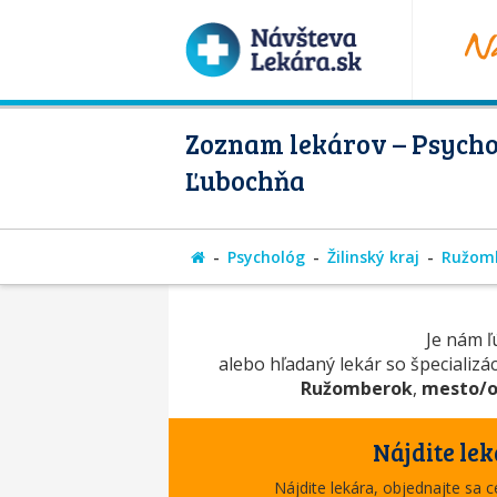
Zoznam lekárov – Psycho
Ľubochňa
Psychológ
Žilinský kraj
Ružom
Je nám ľú
alebo hľadaný lekár so špecializá
Ružomberok
,
mesto/o
Nájdite lek
Nájdite lekára, objednajte sa 