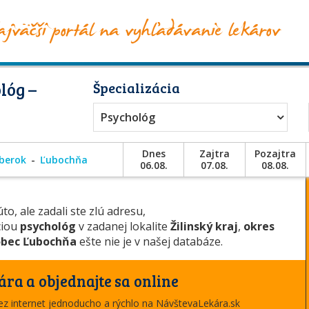
lóg –
Špecializácia
Psychológ
Dnes
Zajtra
Pozajtra
berok
Ľubochňa
06.08.
07.08.
08.08.
to, ale zadali ste zlú adresu,
ciou
psychológ
v zadanej lokalite
Žilinský kraj
,
okres
bec Ľubochňa
ešte nie je v našej databáze.
ára a objednajte sa online
cez internet jednoducho a rýchlo na NávštevaLekára.sk