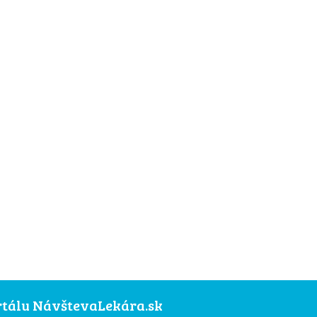
ortálu NávštevaLekára.sk