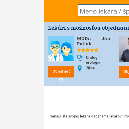
Lekári s možnosťou objednani
MUDr. Ján
Poliak
Urológ -
urológia
Žilina
Objednať
Ob
Nenašli ste svojho lekára v zozname lekárov? P