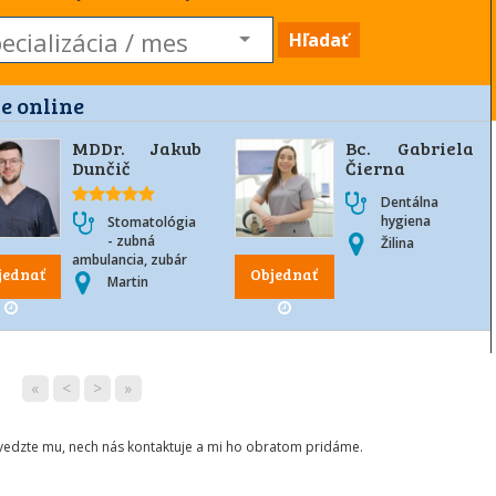
Hľadať
e online
MDDr. Jakub
Bc. Gabriela
Dunčič
Čierna
Dentálna
hygiena
Stomatológia
- zubná
Žilina
ambulancia, zubár
jednať
Objednať
Martin
«
<
>
»
ovedzte mu, nech nás kontaktuje a mi ho obratom pridáme.