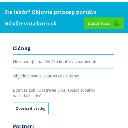
Ste lekár? Objavte prínosy portálu
NávštevaLekára.sk
Zistiť viac
Články
Nezabúdajte na dôležitú kontrolu znamienok
Objednávanie k lekárovi cez internet
Bolí Vás zub? Ošetrenie u najlepších zubárov
nasledujúci deň
Zobraziť všetky
Partneri