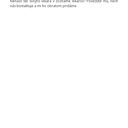
Nenašli ste svojho lekára v zozname lekárov? Povedzte mu, nech
nás kontaktuje a mi ho obratom pridáme.