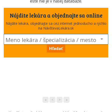
ešte nie je v našej databáze.
Nájdite lekára a objednajte sa online
Nájdite lekára, objednajte sa cez internet jednoducho a rýchlo
na NávštevaLekára.sk
Hľadať
«
<
>
»