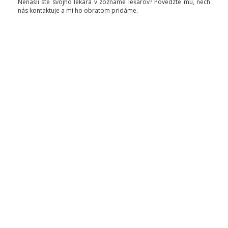
Nenašli ste svojho lekára v zozname lekárov? Povedzte mu, nech
nás kontaktuje a mi ho obratom pridáme.