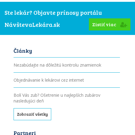
Ste lekár? Objavte prínosy portálu
NávštevaLekára.sk
Zistiť viac
Články
Nezabúdajte na dôležitú kontrolu znamienok
Objednávanie k lekárovi cez internet
Bolí Vás zub? Ošetrenie u najlepších zubárov
nasledujúci deň
Zobraziť všetky
Partneri