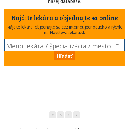
našej databáze.
Nájdite lekára a objednajte sa online
Nájdite lekára, objednajte sa cez internet jednoducho a rýchlo
na NávštevaLekára.sk
Hľadať
«
<
>
»