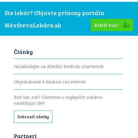
Ste lekár? Objavte prínosy portálu
NávštevaLekára.sk
Zistiť viac
Články
Nezabúdajte na dôležitú kontrolu znamienok
Objednávanie k lekárovi cez internet
Bolí Vás zub? Ošetrenie u najlepších zubárov
nasledujúci deň
Zobraziť všetky
Partneri