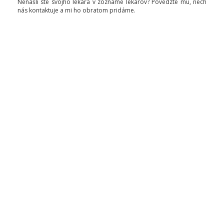
Nenašli ste svojho lekára v zozname lekárov? Povedzte mu, nech
nás kontaktuje a mi ho obratom pridáme.