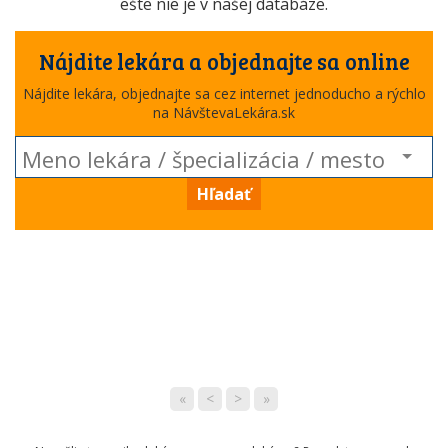
ešte nie je v našej databáze.
Nájdite lekára a objednajte sa online
Nájdite lekára, objednajte sa cez internet jednoducho a rýchlo
na NávštevaLekára.sk
Hľadať
«
<
>
»