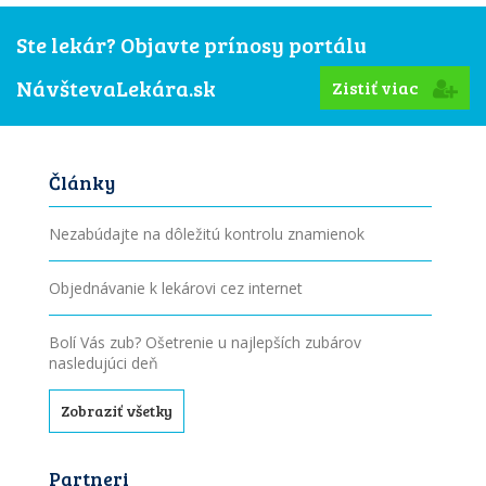
Ste lekár? Objavte prínosy portálu
NávštevaLekára.sk
Zistiť viac
Články
Nezabúdajte na dôležitú kontrolu znamienok
Objednávanie k lekárovi cez internet
Bolí Vás zub? Ošetrenie u najlepších zubárov
nasledujúci deň
Zobraziť všetky
Partneri