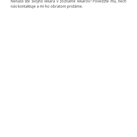
Nenašli ste svojho lekára v zozname lekárov? Povedzte mu, nech
nás kontaktuje a mi ho obratom pridáme.