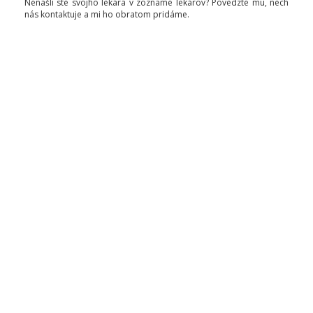
Nenašli ste svojho lekára v zozname lekárov? Povedzte mu, nech
nás kontaktuje a mi ho obratom pridáme.