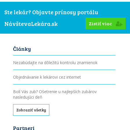
Ste lekár? Objavte prínosy portálu
NávštevaLekára.sk
Zistiť viac
Články
Nezabúdajte na dôležitú kontrolu znamienok
Objednávanie k lekárovi cez internet
Bolí Vás zub? Ošetrenie u najlepších zubárov
nasledujúci deň
Zobraziť všetky
Partneri