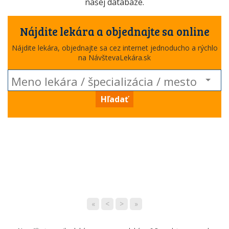
našej databáze.
Nájdite lekára a objednajte sa online
Nájdite lekára, objednajte sa cez internet jednoducho a rýchlo
na NávštevaLekára.sk
Hľadať
«
<
>
»