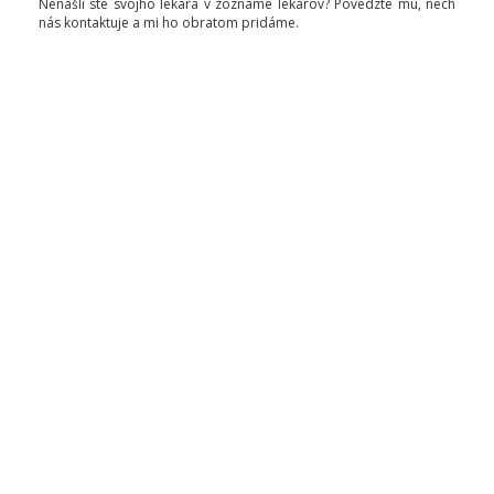
Nenašli ste svojho lekára v zozname lekárov? Povedzte mu, nech
nás kontaktuje a mi ho obratom pridáme.