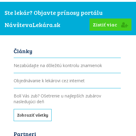
Ste lekár? Objavte prínosy portálu
NávštevaLekára.sk
Zistiť viac
Články
Nezabúdajte na dôležitú kontrolu znamienok
Objednávanie k lekárovi cez internet
Bolí Vás zub? Ošetrenie u najlepších zubárov
nasledujúci deň
Zobraziť všetky
Partneri