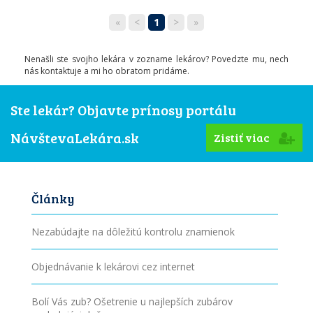
«
<
1
>
»
Nenašli ste svojho lekára v zozname lekárov? Povedzte mu, nech
nás kontaktuje a mi ho obratom pridáme.
Ste lekár? Objavte prínosy portálu
NávštevaLekára.sk
Zistiť viac
Články
Nezabúdajte na dôležitú kontrolu znamienok
Objednávanie k lekárovi cez internet
Bolí Vás zub? Ošetrenie u najlepších zubárov