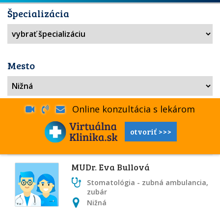
Špecializácia
Mesto
Online konzultácia s lekárom
otvoriť >>>
MUDr. Eva Bullová
Stomatológia - zubná ambulancia,
zubár
Nižná