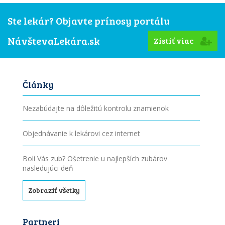
Ste lekár? Objavte prínosy portálu
NávštevaLekára.sk
Zistiť viac
Články
Nezabúdajte na dôležitú kontrolu znamienok
Objednávanie k lekárovi cez internet
Bolí Vás zub? Ošetrenie u najlepších zubárov
nasledujúci deň
Zobraziť všetky
Partneri