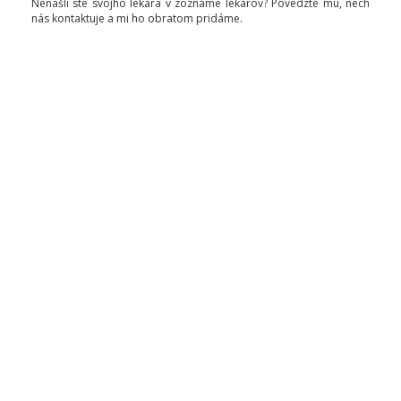
Nenašli ste svojho lekára v zozname lekárov? Povedzte mu, nech
nás kontaktuje a mi ho obratom pridáme.