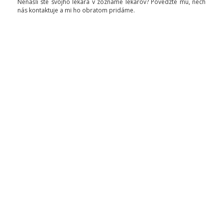
Nenašli ste svojho lekára v zozname lekárov? Povedzte mu, nech
nás kontaktuje a mi ho obratom pridáme.