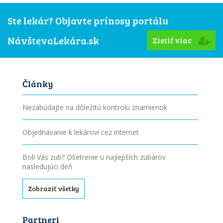
Ste lekár? Objavte prínosy portálu
NávštevaLekára.sk
Zistiť viac
Články
Nezabúdajte na dôležitú kontrolu znamienok
Objednávanie k lekárovi cez internet
Bolí Vás zub? Ošetrenie u najlepších zubárov
nasledujúci deň
Zobraziť všetky
Partneri