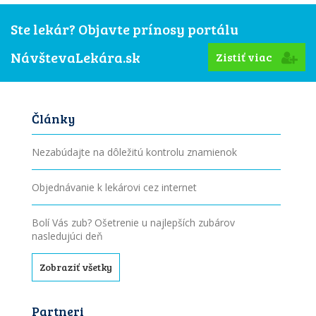
Ste lekár? Objavte prínosy portálu
NávštevaLekára.sk
Zistiť viac
Články
Nezabúdajte na dôležitú kontrolu znamienok
Objednávanie k lekárovi cez internet
Bolí Vás zub? Ošetrenie u najlepších zubárov
nasledujúci deň
Zobraziť všetky
Partneri