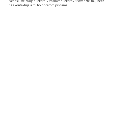
Nenašli ste svojho lekára v zozname lekárov? Povedzte mu, nech
nás kontaktuje a mi ho obratom pridáme.