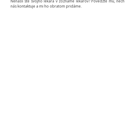
Nenašli ste svojho lekára v zozname lekárov? Povedzte mu, nech
nás kontaktuje a mi ho obratom pridáme.