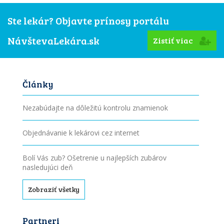
Ste lekár? Objavte prínosy portálu
NávštevaLekára.sk
Zistiť viac
Články
Nezabúdajte na dôležitú kontrolu znamienok
Objednávanie k lekárovi cez internet
Bolí Vás zub? Ošetrenie u najlepších zubárov
nasledujúci deň
Zobraziť všetky
Partneri