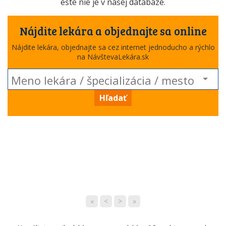
ešte nie je v našej databáze.
Nájdite lekára a objednajte sa online
Nájdite lekára, objednajte sa cez internet jednoducho a rýchlo
na NávštevaLekára.sk
Hľadať
«
<
>
»