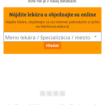
ešte nie je v našej databáze.
Nájdite lekára a objednajte sa online
Nájdite lekára, objednajte sa cez internet jednoducho a rýchlo
na NávštevaLekára.sk
Hľadať
«
<
>
»