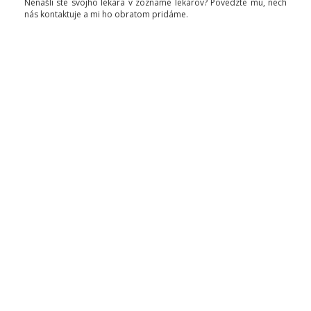
Nenašli ste svojho lekára v zozname lekárov? Povedzte mu, nech
nás kontaktuje a mi ho obratom pridáme.