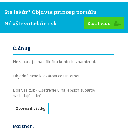
Ste lekár? Objavte prínosy portálu
NávštevaLekára.sk
Zistiť viac
Články
Nezabúdajte na dôležitú kontrolu znamienok
Objednávanie k lekárovi cez internet
Bolí Vás zub? Ošetrenie u najlepších zubárov
nasledujúci deň
Zobraziť všetky
Partneri