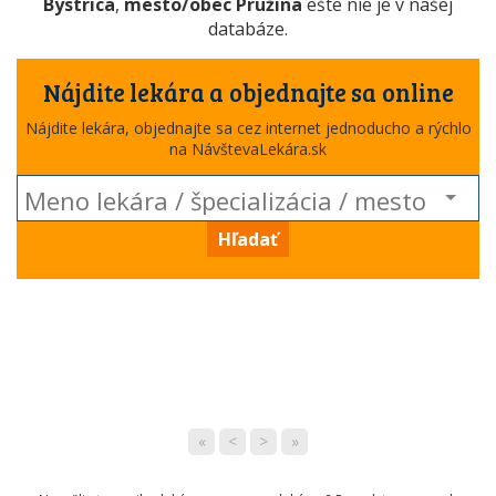
Bystrica
,
mesto/obec Pružina
ešte nie je v našej
databáze.
Nájdite lekára a objednajte sa online
Nájdite lekára, objednajte sa cez internet jednoducho a rýchlo
na NávštevaLekára.sk
Hľadať
«
<
>
»