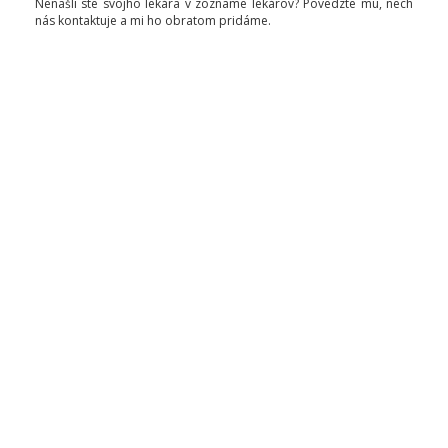
Nenašli ste svojho lekára v zozname lekárov? Povedzte mu, nech
nás kontaktuje a mi ho obratom pridáme.