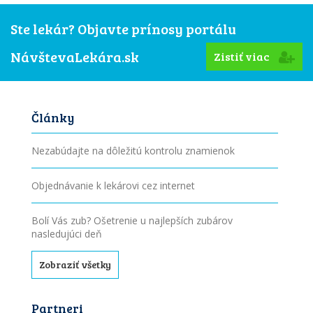
Ste lekár? Objavte prínosy portálu
NávštevaLekára.sk
Zistiť viac
Články
Nezabúdajte na dôležitú kontrolu znamienok
Objednávanie k lekárovi cez internet
Bolí Vás zub? Ošetrenie u najlepších zubárov
nasledujúci deň
Zobraziť všetky
Partneri