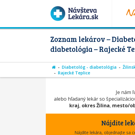
Zoznam lekárov – Diabeto
diabetológia – Rajecké Te
Diabetológ - diabetológia
Žilins
Rajecké Teplice
Je nám ľú
alebo hľadaný lekár so špecializáci
kraj
,
okres Žilina
,
mesto/ob
Nájdite lek
Nájdite lekára, objednajte sa 