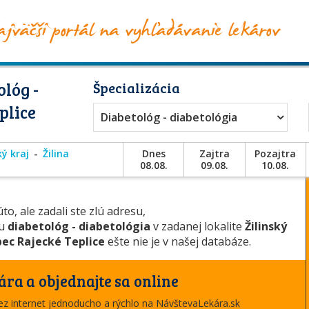
lóg -
Špecializácia
plice
Diabetológ - diabetológia
ký kraj
Žilina
Dnes
Zajtra
Pozajtra
08.08.
09.08.
10.08.
to, ale zadali ste zlú adresu,
ou
diabetológ - diabetológia
v zadanej lokalite
Žilinský
ec Rajecké Teplice
ešte nie je v našej databáze.
ára a objednajte sa online
cez internet jednoducho a rýchlo na NávštevaLekára.sk