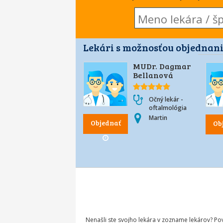
Lekári s možnosťou objednani
MUDr. Dagmar
Bellanová
Očný lekár -
oftalmológia
Martin
Objednať
Ob
Nenašli ste svojho lekára v zozname lekárov? P