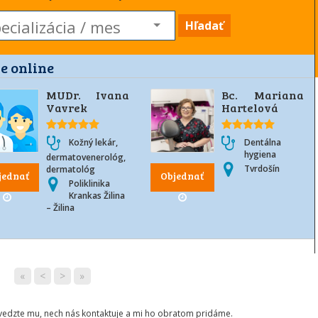
Hľadať
e online
MUDr. Ivana
Bc. Mariana
Vavrek
Hartelová
Kožný lekár,
Dentálna
hygiena
dermatovenerológ,
Tvrdošín
dermatológ
jednať
Objednať
Poliklinika
Krankas Žilina
– Žilina
«
<
>
»
ovedzte mu, nech nás kontaktuje a mi ho obratom pridáme.