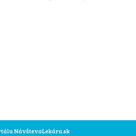
ortálu NávštevaLekára.sk