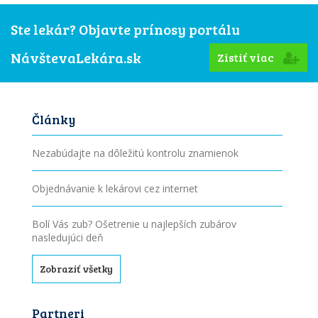
Ste lekár? Objavte prínosy portálu
NávštevaLekára.sk
Zistiť viac
Články
Nezabúdajte na dôležitú kontrolu znamienok
Objednávanie k lekárovi cez internet
Bolí Vás zub? Ošetrenie u najlepších zubárov
nasledujúci deň
Zobraziť všetky
Partneri