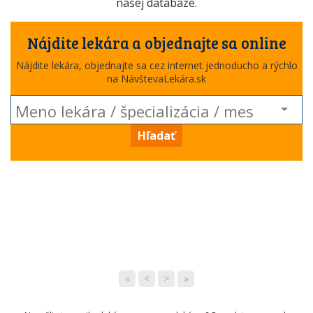
našej databáze.
Nájdite lekára a objednajte sa online
Nájdite lekára, objednajte sa cez internet jednoducho a rýchlo
na NávštevaLekára.sk
Hľadať
«
<
>
»