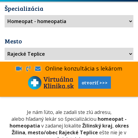
Špecializácia
Mesto
Online konzultácia s lekárom
otvoriť >>>
Je nám ľúto, ale zadali ste zlú adresu,
alebo hľadaný lekár so špecializáciou
homeopat -
homeopatia
v zadanej lokalite
Žilinský kraj
,
okres
Žilina
,
mesto/obec Rajecké Teplice
ešte nie je v