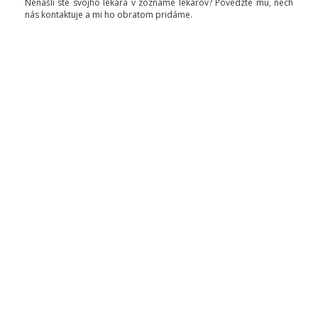
Nenašli ste svojho lekára v zozname lekárov? Povedzte mu, nech
nás kontaktuje a mi ho obratom pridáme.