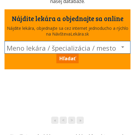
našej databáze.
Nájdite lekára a objednajte sa online
Nájdite lekára, objednajte sa cez internet jednoducho a rýchlo
na NávštevaLekára.sk
Hľadať
«
<
>
»