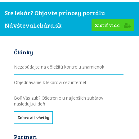
Ste lekár? Objavte prínosy portálu
NávštevaLekára.sk
Zistiť viac
Články
Nezabúdajte na dôležitú kontrolu znamienok
Objednávanie k lekárovi cez internet
Bolí Vás zub? Ošetrenie u najlepších zubárov
nasledujúci deň
Zobraziť všetky
Partneri