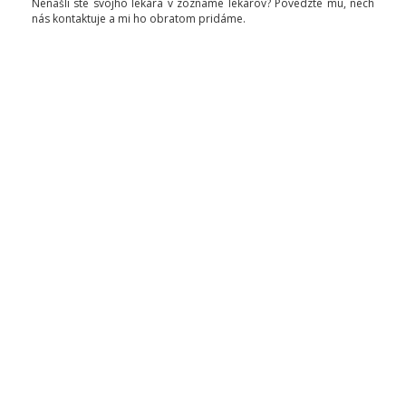
Nenašli ste svojho lekára v zozname lekárov? Povedzte mu, nech
nás kontaktuje a mi ho obratom pridáme.