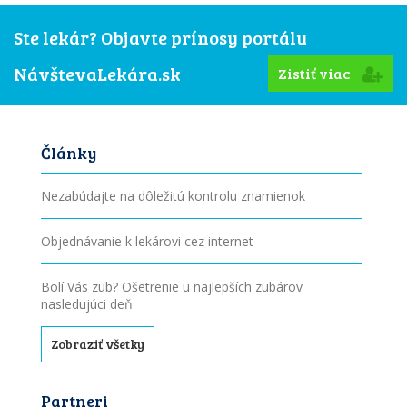
Ste lekár? Objavte prínosy portálu
NávštevaLekára.sk
Zistiť viac
Články
Nezabúdajte na dôležitú kontrolu znamienok
Objednávanie k lekárovi cez internet
Bolí Vás zub? Ošetrenie u najlepších zubárov
nasledujúci deň
Zobraziť všetky
Partneri