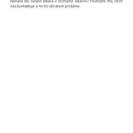
Nenašli ste svojho lekára v zozname lekárov? Povedzte mu, nech
nás kontaktuje a mi ho obratom pridáme.