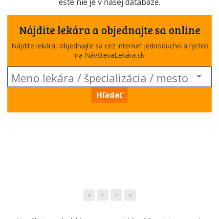
ešte nie je v našej databáze.
Nájdite lekára a objednajte sa online
Nájdite lekára, objednajte sa cez internet jednoducho a rýchlo
na NávštevaLekára.sk
Hľadať
«
<
>
»