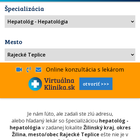
Špecializácia
Mesto
Online konzultácia s lekárom
otvoriť >>>
Je nám ľúto, ale zadali ste zlú adresu,
alebo hľadaný lekár so špecializáciou
hepatológ -
hepatológia
v zadanej lokalite
Žilinský kraj
,
okres
Žilina
,
mesto/obec Rajecké Teplice
ešte nie je v