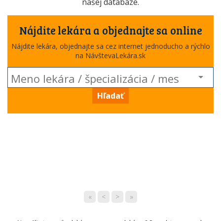
našej databáze.
Nájdite lekára a objednajte sa online
Nájdite lekára, objednajte sa cez internet jednoducho a rýchlo
na NávštevaLekára.sk
Hľadať
«
<
>
»