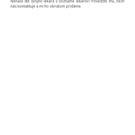
Nenašli ste svojho lekára v zozname lekárov? Povedzte mu, nech
nás kontaktuje a mi ho obratom pridáme.