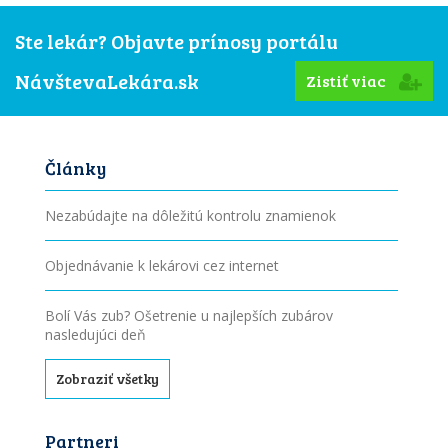
Ste lekár? Objavte prínosy portálu
NávštevaLekára.sk
Zistiť viac
Články
Nezabúdajte na dôležitú kontrolu znamienok
Objednávanie k lekárovi cez internet
Bolí Vás zub? Ošetrenie u najlepších zubárov
nasledujúci deň
Zobraziť všetky
Partneri