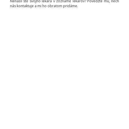
Nenašli ste svojho lekára v zozname lekárov? Povedzte mu, nech
nás kontaktuje a mi ho obratom pridáme.