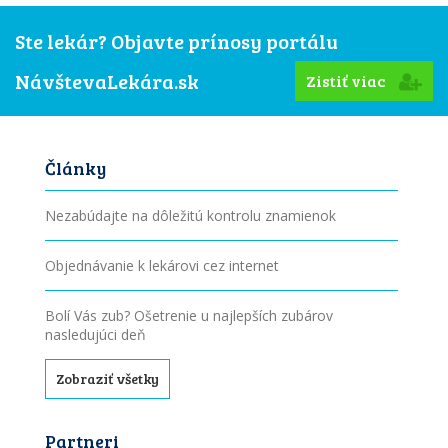
Ste lekár? Objavte prínosy portálu
NávštevaLekára.sk
Zistiť viac
Články
Nezabúdajte na dôležitú kontrolu znamienok
Objednávanie k lekárovi cez internet
Bolí Vás zub? Ošetrenie u najlepších zubárov
nasledujúci deň
Zobraziť všetky
Partneri