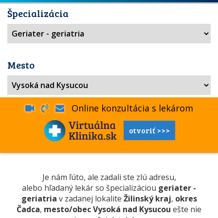
Špecializácia
Mesto
Online konzultácia s lekárom
otvoriť >>>
Je nám ľúto, ale zadali ste zlú adresu,
alebo hľadaný lekár so špecializáciou
geriater -
geriatria
v zadanej lokalite
Žilinský kraj
,
okres
Čadca
,
mesto/obec Vysoká nad Kysucou
ešte nie