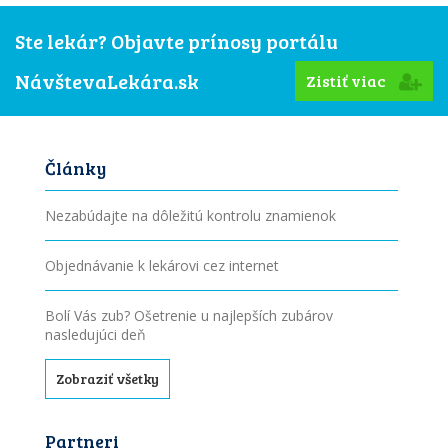
Ste lekár? Objavte prínosy portálu
NávštevaLekára.sk
Zistiť viac
Články
Nezabúdajte na dôležitú kontrolu znamienok
Objednávanie k lekárovi cez internet
Bolí Vás zub? Ošetrenie u najlepších zubárov
nasledujúci deň
Zobraziť všetky
Partneri