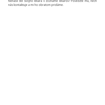
Nenašli ste svojho lekára v zozname lekárov? Povedzte mu, nech
nás kontaktuje a mi ho obratom pridáme.