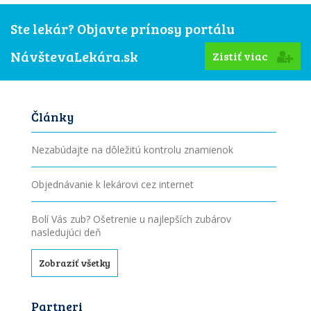
Ste lekár? Objavte prínosy portálu
NávštevaLekára.sk
Zistiť viac
Články
Nezabúdajte na dôležitú kontrolu znamienok
Objednávanie k lekárovi cez internet
Bolí Vás zub? Ošetrenie u najlepších zubárov
nasledujúci deň
Zobraziť všetky
Partneri