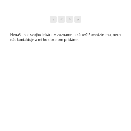
«
<
>
»
Nenašli ste svojho lekára v zozname lekárov? Povedzte mu, nech
nás kontaktuje a mi ho obratom pridáme.