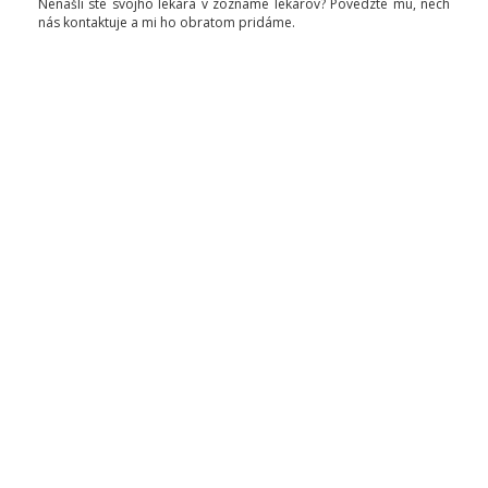
Nenašli ste svojho lekára v zozname lekárov? Povedzte mu, nech
nás kontaktuje a mi ho obratom pridáme.