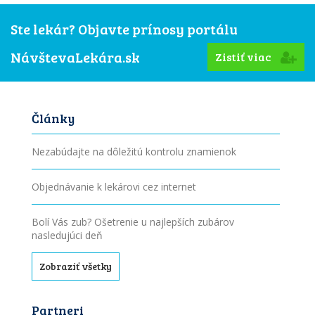
Ste lekár? Objavte prínosy portálu
NávštevaLekára.sk
Zistiť viac
Články
Nezabúdajte na dôležitú kontrolu znamienok
Objednávanie k lekárovi cez internet
Bolí Vás zub? Ošetrenie u najlepších zubárov
nasledujúci deň
Zobraziť všetky
Partneri