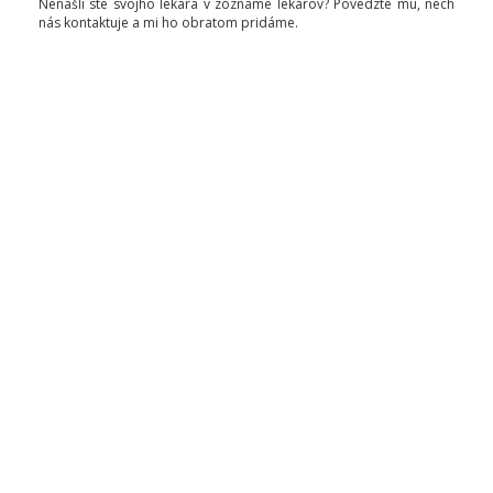
Nenašli ste svojho lekára v zozname lekárov? Povedzte mu, nech
nás kontaktuje a mi ho obratom pridáme.