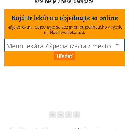
ešte nie je v našej databáze.
Nájdite lekára a objednajte sa online
Nájdite lekára, objednajte sa cez internet jednoducho a rýchlo
na NávštevaLekára.sk
Hľadať
«
<
>
»