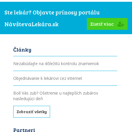
Ste lekár? Objavte prínosy portálu
NávštevaLekára.sk
Zistiť viac
Články
Nezabúdajte na dôležitú kontrolu znamienok
Objednávanie k lekárovi cez internet
Bolí Vás zub? Ošetrenie u najlepších zubárov
nasledujúci deň
Zobraziť všetky
Partneri