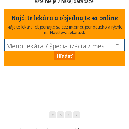
ešte nie je v našej databáze.
Nájdite lekára a objednajte sa online
Nájdite lekára, objednajte sa cez internet jednoducho a rýchlo
na NávštevaLekára.sk
Hľadať
«
<
>
»