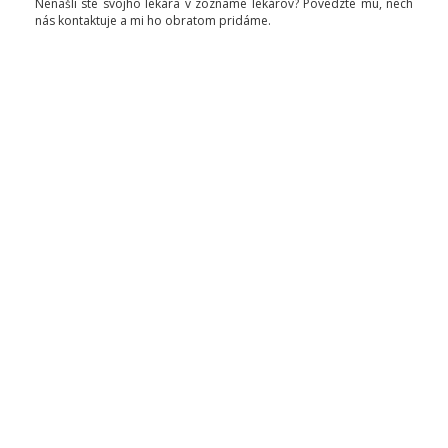
Nenašli ste svojho lekára v zozname lekárov? Povedzte mu, nech
nás kontaktuje a mi ho obratom pridáme.