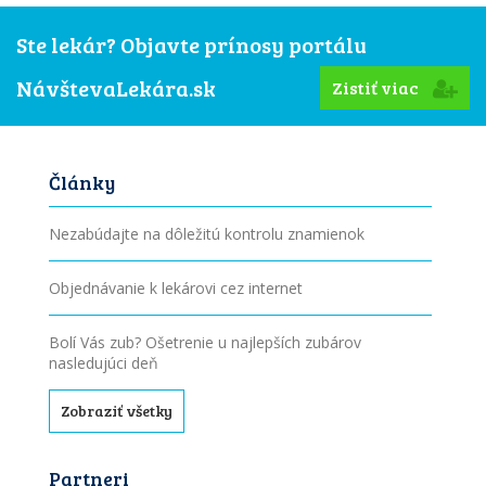
Ste lekár? Objavte prínosy portálu
NávštevaLekára.sk
Zistiť viac
Články
Nezabúdajte na dôležitú kontrolu znamienok
Objednávanie k lekárovi cez internet
Bolí Vás zub? Ošetrenie u najlepších zubárov
nasledujúci deň
Zobraziť všetky
Partneri